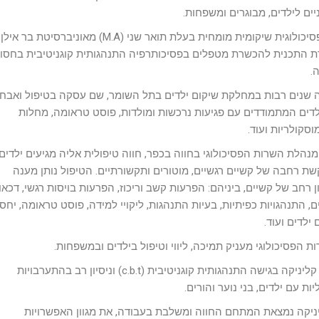
ים לילדים, מבוגרים ומשפחות.
תם פסיכולוגית שיקומית מומחית בעלת תואר שני (M.A) מאוניברסיטת בר אילן
רת התכנית להכשרת מטפלים בפסיכותרפיה התנהגותית קוגניטיבית בחסו
.
 שנים רבות במחלקת שיקום ילדים בתל השומר, שם עסקה בטיפול ואבחו
לדים המתמודדים עם פגיעות נרכשות ומולדות, פוסט טראומה, מחלות
מוסקולריות ועוד.
מנהלת השרות הפסיכולוגי בחווה בכפר, חווה טיפולית אליה מגיעים ילדים
ת רחבה של קשיים רגשיים, מוטורים ותקשורתיים. הטיפול נותן מענה
ן רחב של קשיים, ביניהם: הפרעות קשב וריכוז, הפרעות בויסות רגשי, דכאון
, התנהגויות כפיתיות, בעיות התנהגות, ליקויי למידה, פוסט טראומה, יחסי
 ילדים ועוד.
ת הפסיכולוגי מעניק תמיכה, ליווי וטיפול בילדים ובמשפחות.
לתם קליניקה בגישה התנהגותית קוגניטיבית (c.b.t) וניסיון רב בהתערבויות
יות עם ילדים, בני נוער והורים.
ניקה נמצאת המתחם החווה ומשלבת בעבודה, את מגוון האפשרויות