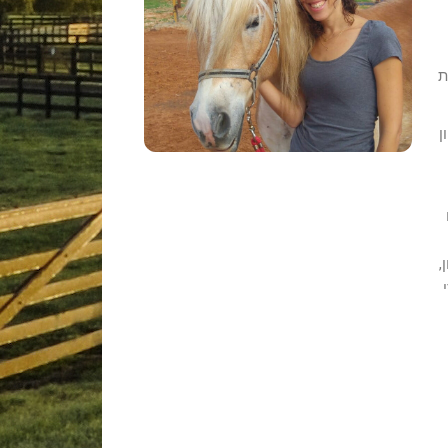
ת
ן
,