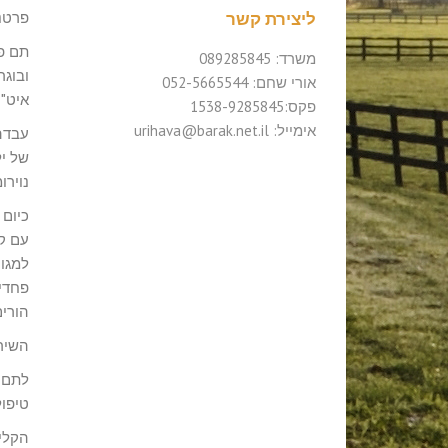
ליצירת קשר
פרטני
משרד: 089285845
ובוג
אורי שחם: 052-5665544
איט"ה
פקס:1538-9285845
אימייל: urihava@barak.net.il
עבדה
של י
נוירו
כיום 
עם קש
למגוו
פחדים
הורים
השירו
טיפול
הקלי