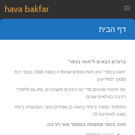
hava bakfar
תפריט
דף הבית
ברוכים הבאים ל"חווה בכפר"
"חווה בכפר" היא חוות סוסים שנוסדה בשנת 2006 בכפר רות
(סמוך למודיעין).
אל החווה מגיעים מדי יום רוכבים מקצועיים, כמו גם תלמידי
רכיבה בגילאים שונים.
התלמיד הצעיר ביותר בחווה בן שנתיים וחצי. המבוגרת ביותר
חגגה לאחרונה 70.
חווה בכפר מתמחה במספר סוגי רכיבה:
רכיבה טיפולית