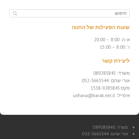
שעות הפעילות של החווה
א-ה: 8:00 – 20:00
ו': 8:00 – 15:00
ליצירת קשר
משרד: 089285845
אורי שחם: 052-5665544
פקס:1538-9285845
אימייל: urihava@barak.net.il
משרד: 089285845
אורי שחם: 052-5665544